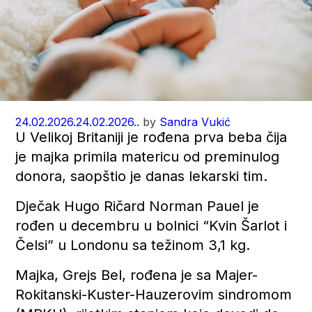
24.02.2026.
24.02.2026..
by
Sandra Vukić
U Velikoj Britaniji je rođena prva beba čija
je majka primila matericu od preminulog
donora, saopštio je danas lekarski tim.
Dječak Hugo Ričard Norman Pauel je
rođen u decembru u bolnici “Kvin Šarlot i
Čelsi” u Londonu sa težinom 3,1 kg.
Majka, Grejs Bel, rođena je sa Majer-
Rokitanski-Kuster-Hauzerovim sindromom