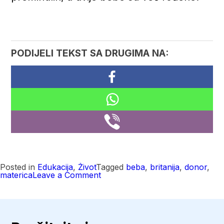
PODIJELI TEKST SA DRUGIMA NA:
Posted in
Edukacija
,
Život
Tagged
beba
,
britanija
,
donor
,
on
materica
Leave a Comment
Čudo
u
Britaniji:
Rođena
prva
beba