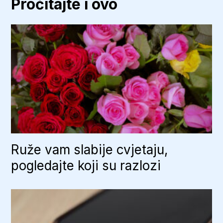
Pročitajte i ovo
iz
materice
preminulog
donora
Ruže vam slabije cvjetaju,
pogledajte koji su razlozi