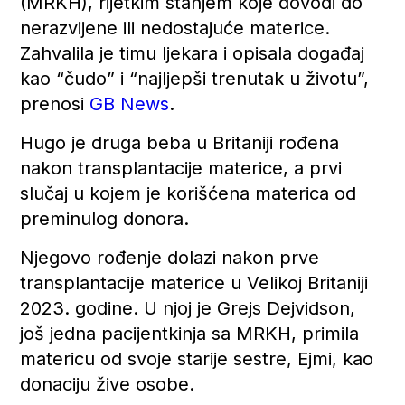
(MRKH), rijetkim stanjem koje dovodi do
nerazvijene ili nedostajuće materice.
Zahvalila je timu ljekara i opisala događaj
kao “čudo” i “najljepši trenutak u životu”,
prenosi
GB News
.
Hugo je druga beba u Britaniji rođena
nakon transplantacije materice, a prvi
slučaj u kojem je korišćena materica od
preminulog donora.
Njegovo rođenje dolazi nakon prve
transplantacije materice u Velikoj Britaniji
2023. godine. U njoj je Grejs Dejvidson,
još jedna pacijentkinja sa MRKH, primila
matericu od svoje starije sestre, Ejmi, kao
donaciju žive osobe.