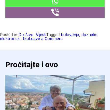
Posted in
Društvo
,
Vijesti
Tagged
bolovanja
,
doznake
,
on
elektronski
,
fzo
Leave a Comment
Bolovanje
bez
papira:
Komisije
u
Srpskoj
Pročitajte i ovo
prešle
na
elektronski
sistem