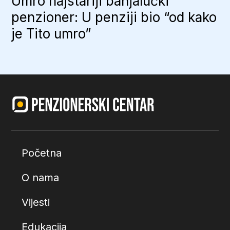
Umro najstariji banjalučki
penzioner: U penziji bio “od kako
je Tito umro”
Početna
O nama
Vijesti
Edukacija