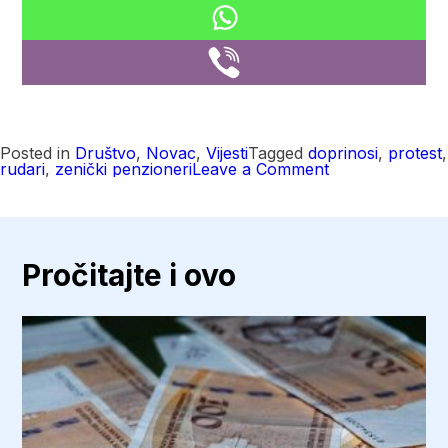
Posted in
Društvo
,
Novac
,
Vijesti
Tagged
doprinosi
,
protest
,
on
rudari
,
zenički penzioneri
Leave a Comment
Penzioneri
zeničkog
rudnika
protestovali
pred
upravom
Pročitajte i ovo
preduzeća