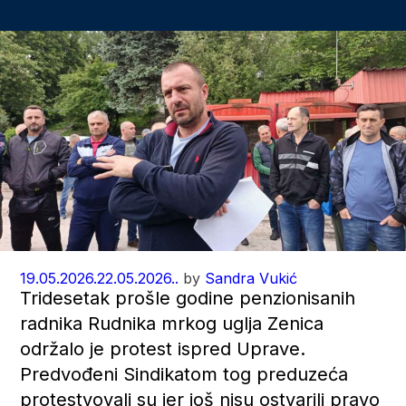
19.05.2026.
22.05.2026..
by
Sandra Vukić
Tridesetak prošle godine penzionisanih
radnika Rudnika mrkog uglja Zenica
održalo je protest ispred Uprave.
Predvođeni Sindikatom tog preduzeća
protestvovali su jer još nisu ostvarili pravo