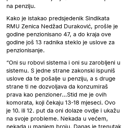
na penziju.
Kako je istakao predsjedenik Sindikata
RMU Zenica Nedžad Duraković, prošle je
godine penzionisano 47, a do kraja ove
godine još 13 radnika steklo je uslove za
penzionisanje.
“Oni su robovi sistema i oni su zarobljeni u
sistemu. S jedne strane zakonski ispuniš
uslove da te pošalje u penziju, a s druge
strane ti ne dozvoljava da konzumiraš
prava kao penzioner…Stid me je ovih
komorata, koji čekaju 13-18 mjeseci. Ovo
je 10. ili 12. put da oni dolaze ovdje i ukažu
na svoje probleme. Nekada u većem,
nekada u manjem broju. Danas je trenutak