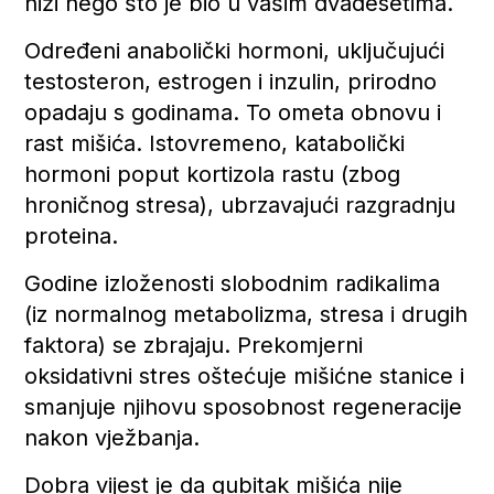
niži nego što je bio u vašim dvadesetima.
Određeni anabolički hormoni, uključujući
testosteron, estrogen i inzulin, prirodno
opadaju s godinama. To ometa obnovu i
rast mišića. Istovremeno, katabolički
hormoni poput kortizola rastu (zbog
hroničnog stresa), ubrzavajući razgradnju
proteina.
Godine izloženosti slobodnim radikalima
(iz normalnog metabolizma, stresa i drugih
faktora) se zbrajaju. Prekomjerni
oksidativni stres oštećuje mišićne stanice i
smanjuje njihovu sposobnost regeneracije
nakon vježbanja.
Dobra vijest je da gubitak mišića nije