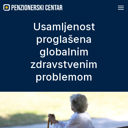
Skip
to
content
Usamljenost
proglašena
globalnim
zdravstvenim
problemom