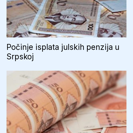
Počinje isplata julskih penzija u
Srpskoj