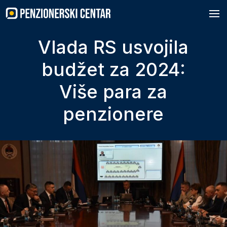
Skip
to
content
Vlada RS usvojila
budžet za 2024:
Više para za
penzionere