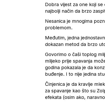
Dobra vijest za one koji se
najbolji način da brzo zaspi
Nesanica je mnogima poznata
problemom.
Međutim, jedna jednostavna
dokazan metod da brzo uto
Govorimo o čaši toplog mli
mlijeko prije spavanja može 
godina pokazala je da konz
buđenje. I to nije jedina st
Činjenica je da kravlje mle
za spavanje kao što su Zol
efekata (osim ako, naravno, 