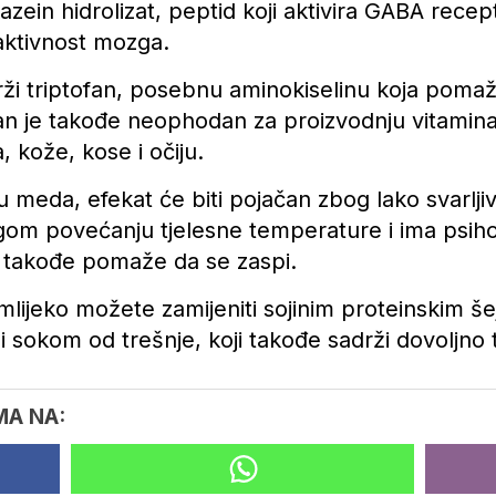
zein hidrolizat, peptid koji aktivira GABA recept
aktivnost mozga.
rži triptofan, posebnu aminokiselinu koja pomaž
an je takođe neophodan za proizvodnju vitamin
 kože, kose i očiju.
 meda, efekat će biti pojačan zbog lako svarljiv
gom povećanju tjelesne temperature i ima psiho
o takođe pomaže da se zaspi.
mlijeko možete zamijeniti sojinim proteinskim š
li sokom od trešnje, koji takođe sadrži dovoljno 
MA NA: