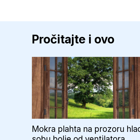
Pročitajte i ovo
Mokra plahta na prozoru hla
sobu bolje od ventilatora