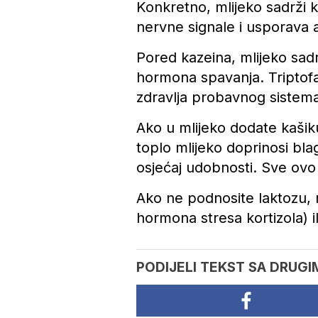
Konkretno, mlijeko sadrži ka
nervne signale i usporava 
Pored kazeina, mlijeko sad
hormona spavanja. Triptof
zdravlja probavnog sistema,
Ako u mlijeko dodate kašiku
toplo mlijeko doprinosi bla
osjećaj udobnosti. Sve ov
Ako ne podnosite laktozu, 
hormona stresa kortizola) i
PODIJELI TEKST SA DRUGI