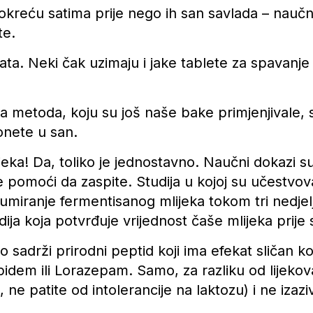
 okreću satima prije nego ih san savlada – naučna
te.
. Neki čak uzimaju i jake tablete za spavanje d
 metoda, koju su još naše bake primjenjivale, 
nete u san.
jeka! Da, toliko je jednostavno. Naučni dokazi 
pomoći da zaspite. Studija u kojoj su učestvovali
umiranje fermentisanog mlijeka tokom tri nedjel
udija koja potvrđuje vrijednost čaše mlijeka prije
ko sadrži prirodni peptid koji ima efekat sličan
pidem ili Lorazepam. Samo, za razliku od lijekov
ne patite od intolerancije na laktozu) i ne izazi