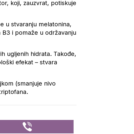
or, koji, zauzvrat, potiskuje
e u stvaranju melatonina,
a B3 i pomaže u održavanju
ih ugljenih hidrata. Takođe,
loški efekat – stvara
ejkom (smanjuje nivo
triptofana.