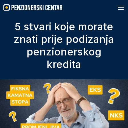
Skip
to
content
5 stvari koje morate
znati prije podizanja
penzionerskog
kredita