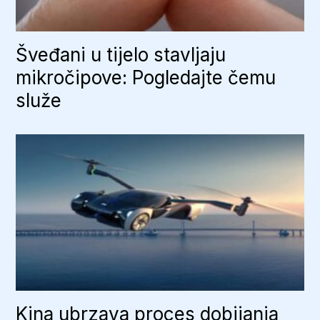
Šveđani u tijelo stavljaju
mikročipove: Pogledajte čemu
služe
Kina ubrzava proces dobijanja