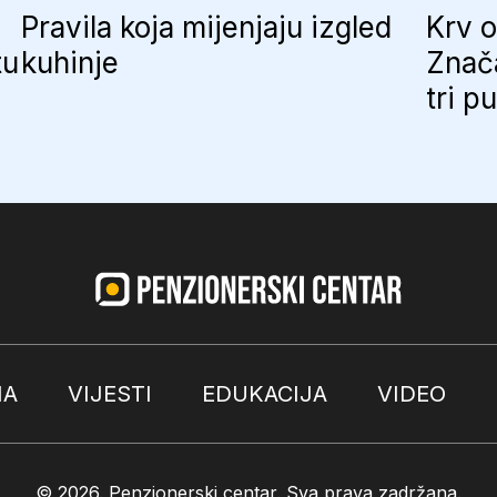
Pravila koja mijenjaju izgled
Krv o
tu
kuhinje
Znač
tri p
MA
VIJESTI
EDUKACIJA
VIDEO
© 2026.
Penzionerski centar
. Sva prava zadržana.