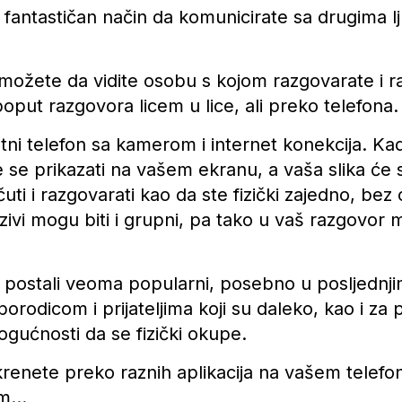
u fantastičan način da komunicirate sa drugima
 možete da vidite osobu s kojom razgovarate i r
put razgovora licem u lice, ali preko telefona.
tni telefon sa kamerom i internet konekcija. K
će se prikazati na vašem ekranu, a vaša slika će 
uti i razgovarati kao da ste fizički zajedno, bez 
ozivi mogu biti i grupni, pa tako u vaš razgovor
u postali veoma popularni, posebno u posljednjim
orodicom i prijateljima koji su daleko, kao i za 
ogućnosti da se fizički okupe.
renete preko raznih aplikacija na vašem telef
am…