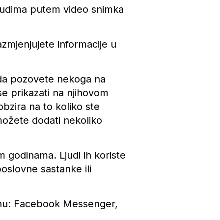
 ljudima putem video snimka
azmjenjujete informacije u
ada pozovete nekoga na
se prikazati na njihovom
obzira na to koliko ste
 možete dodati nekoliko
 godinama. Ljudi ih koriste
poslovne sastanke ili
onu: Facebook Messenger,