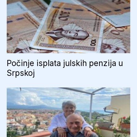
Počinje isplata julskih penzija u
Srpskoj