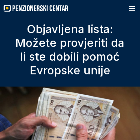
Skip
to
content
Objavljena lista:
Možete provjeriti da
li ste dobili pomoć
Evropske unije