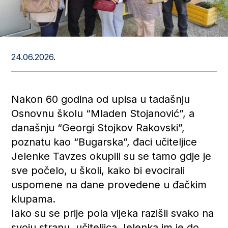
24.06.2026.
Nakon 60 godina od upisa u tadašnju
Osnovnu školu “Mladen Stojanović”, a
današnju “Georgi Stojkov Rakovski”,
poznatu kao “Bugarska”, đaci učiteljice
Jelenke Tavzes okupili su se tamo gdje je
sve počelo, u školi, kako bi evocirali
uspomene na dane provedene u đačkim
klupama.
Iako su se prije pola vijeka razišli svako na
svoju stranu, učiteljica Jelenka im je do