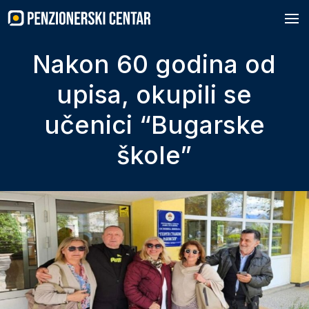
Skip
to
content
Nakon 60 godina od
upisa, okupili se
učenici “Bugarske
škole”