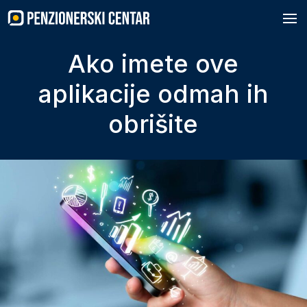
Skip
to
content
Ako imete ove
aplikacije odmah ih
obrišite