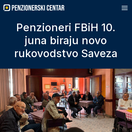
Skip
to
content
Penzioneri FBiH 10.
juna biraju novo
rukovodstvo Saveza