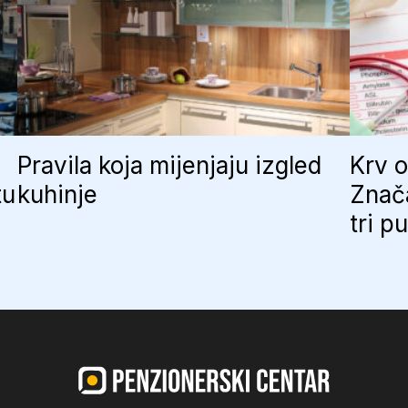
Pravila koja mijenjaju izgled
Krv o
tu
kuhinje
Znač
tri p