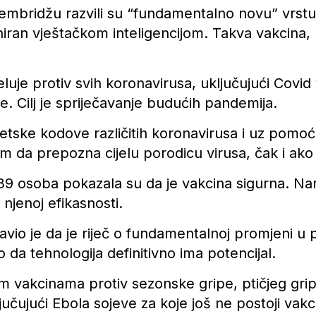
embridžu razvili su “fundamentalno novu” vrstu va
niran vještačkom inteligencijom. Takva vakcina, p
luje protiv svih koronavirusa, uključujući Covid v
e. Cilj je spriječavanje budućih pandemija.
enetske kodove različitih koronavirusa i uz pomoć
tem da prepozna cijelu porodicu virusa, čak i ako
a 39 osoba pokazala su da je vakcina sigurna. N
o njenoj efikasnosti.
avio je da je riječ o fundamentalnoj promjeni u
 da tehnologija definitivno ima potencijal.
m vakcinama protiv sezonske gripe, ptičjeg grip
učujući Ebola sojeve za koje još ne postoji vakc