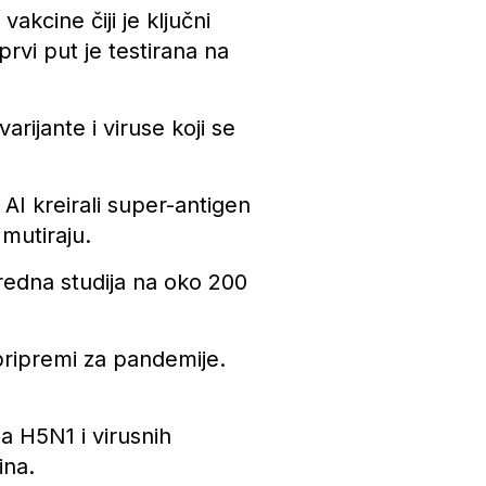
kcine čiji je ključni
rvi put je testirana na
arijante i viruse koji se
 AI kreirali super-antigen
 mutiraju.
aredna studija na oko 200
 pripremi za pandemije.
a H5N1 i virusnih
ina.