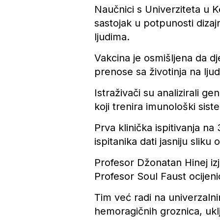
Naučnici s Univerziteta u K
sastojak u potpunosti dizaj
ljudima.
Vakcina je osmišljena da dje
prenose sa životinja na ljud
Istraživači su analizirali g
koji trenira imunološki sis
Prva klinička ispitivanja n
ispitanika dati jasniju sliku 
Profesor Džonatan Hinej izj
Profesor Soul Faust ocijenio
Tim već radi na univerzalni
hemoragičnih groznica, uklj