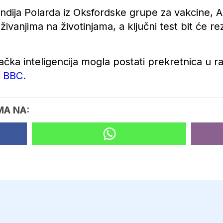
dija Polarda iz Oksfordske grupe za vakcine, AI
ivanjima na životinjama, a ključni test bit će rez
tačka inteligencija mogla postati prekretnica u r
e
BBC.
MA NA: