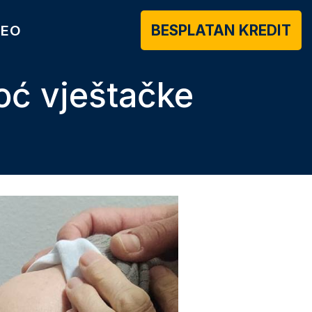
BESPLATAN KREDIT
DEO
oć vještačke