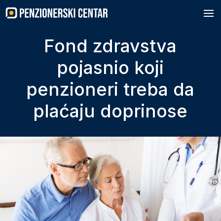
Skip
to
content
Fond zdravstva
pojasnio koji
penzioneri treba da
plaćaju doprinose