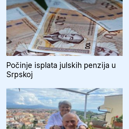
Počinje isplata julskih penzija u
Srpskoj