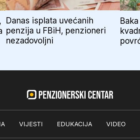
Danas isplata uvećanih
,
Baka 
penzija u FBiH, penzioneri
a
kvadr
nezadovoljni
povr
MA
VIJESTI
EDUKACIJA
VIDEO