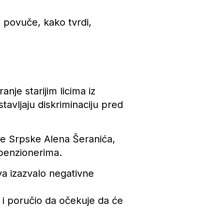
 povuče, kako tvrdi,
je starijim licima iz
stavljaju diskriminaciju pred
ike Srpske Alena Šeranića,
 penzionerima.
va izazvalo negativne
i poručio da očekuje da će