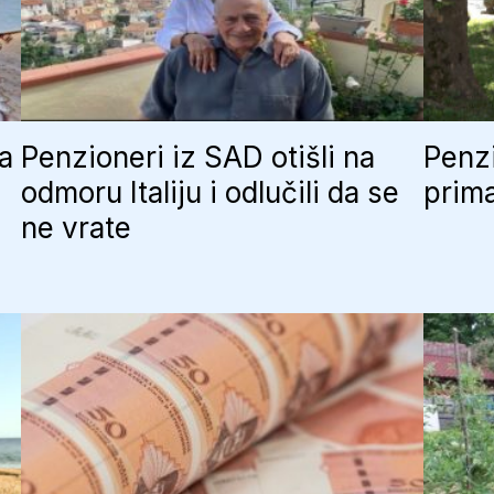
ja
Penzioneri iz SAD otišli na
Penzi
odmoru Italiju i odlučili da se
prima
ne vrate