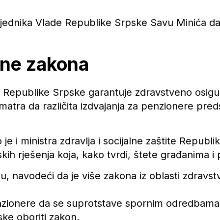
jednika Vlade Republike Srpske Savu Minića da
ene zakona
 Republike Srpske garantuje zdravstveno osiguran
Smatra da različita izdvajanja za penzionere pred
je i ministra zdravlja i socijalne zaštite Republ
skih rješenja koja, kako tvrdi, štete građanima i
ku, navodeći da je više zakona iz oblasti zdravst
nzionere da se suprotstave spornim odredbama 
ke oboriti zakon.