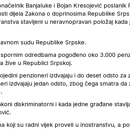
načelnik Banjaluke i Bojan Kresojević poslanik
vnosti dijela Zakona o doprinosima Republike Srp
transtva stavljeni u neravnopravan položaj kada j
Ustavnom sudu Republike Srpske.
je spornim odredbama pogođeno oko 3.000 penz
da žive u Republici Srpskoj.
jedini penzioneri izdvajaju i do deset odsto za
eri izdvajaju jedan odsto, zbog čega smatra da 
.
oni diskriminatorni i kada jedne građane stavlja
ović.
a koji su radni vijek proveli u inostranstvu, a p