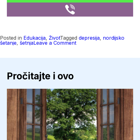
Posted in
Edukacija
,
Život
Tagged
depresija
,
nordijsko
on
šetanje
,
šetnja
Leave a Comment
Nordijsko
hodanje
značajno
pomaže
osobama
sa
Pročitajte i ovo
depresijom