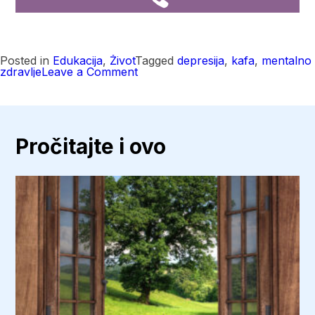
Posted in
Edukacija
,
Život
Tagged
depresija
,
kafa
,
mentalno
on
zdravlje
Leave a Comment
Kineski
naučnici
znaju
koja
je
idealna
Pročitajte i ovo
količina
kafe
dnevno