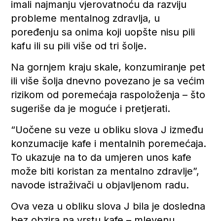
imali najmanju vjerovatnoću da razviju
probleme mentalnog zdravlja, u
poređenju sa onima koji uopšte nisu pili
kafu ili su pili više od tri šolje.
Na gornjem kraju skale, konzumiranje pet
ili više šolja dnevno povezano je sa većim
rizikom od poremećaja raspoloženja – što
sugeriše da je moguće i pretjerati.
“Uočene su veze u obliku slova J između
konzumacije kafe i mentalnih poremećaja.
To ukazuje na to da umjeren unos kafe
može biti koristan za mentalno zdravlje”,
navode istraživači u objavljenom radu.
Ova veza u obliku slova J bila je dosledna
bez obzira na vrstu kafe – mlevenu,