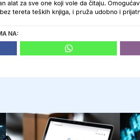
an alat za sve one koji vole da čitaju. Omoguća
ez tereta teških knjiga, i pruža udobno i prijatn
MA NA: