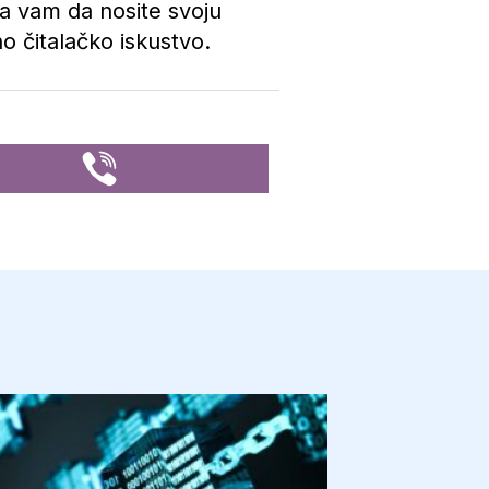
va vam da nosite svoju
o čitalačko iskustvo.