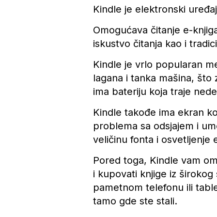
Kindle je elektronski uređaj
Omogućava čitanje e-knjiga 
iskustvo čitanja kao i trad
Kindle je vrlo popularan m
lagana i tanka mašina, što
ima bateriju koja traje ne
Kindle takođe ima ekran koji
problema sa odsjajem i um
veličinu fonta i osvetljenje
Pored toga, Kindle vam om
i kupovati knjige iz široko
pametnom telefonu ili table
tamo gde ste stali.