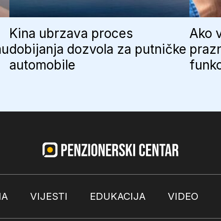
Kina ubrzava proces
Ako 
mu
dobijanja dozvola za putničke
prazn
automobile
funkc
MA
VIJESTI
EDUKACIJA
VIDEO