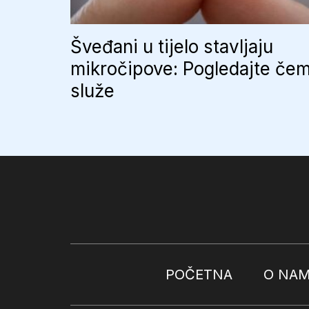
Šveđani u tijelo stavljaju
mikročipove: Pogledajte če
služe
POČETNA
O NA