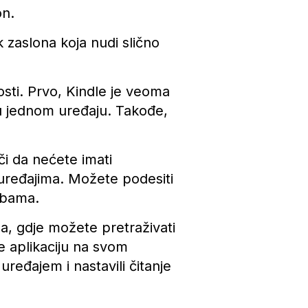
on.
k zaslona koja nudi slično
sti. Prvo, Kindle je veoma
 u jednom uređaju. Takođe,
či da nećete imati
uređajima. Možete podesiti
rebama.
, gdje možete pretraživati
le aplikaciju na svom
uređajem i nastavili čitanje