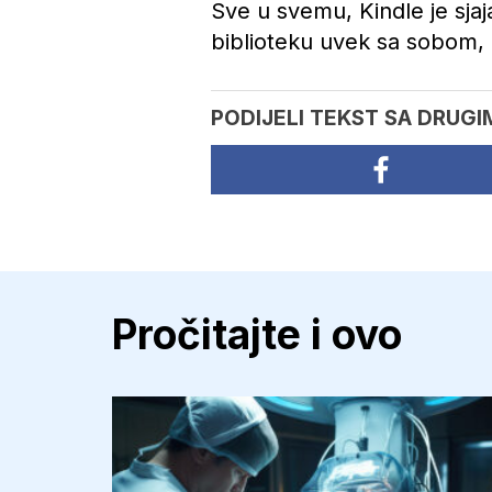
Sve u svemu, Kindle je sjaj
biblioteku uvek sa sobom, b
PODIJELI TEKST SA DRUGI
Pročitajte i ovo