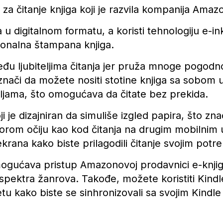
 za čitanje knjiga koji je razvila kompanija Amaz
u digitalnom formatu, a koristi tehnologiju e-in
icionalna štampana knjiga.
eđu ljubiteljima čitanja jer pruža mnoge pogodno
 znači da možete nositi stotine knjiga sa sobom
deljama, što omogućava da čitate bez prekida.
 je dizajniran da simuliše izgled papira, što zna
orom očiju kao kod čitanja na drugim mobilnim 
 ekrana kako biste prilagodili čitanje svojim pot
ogućava pristup Amazonovoj prodavnici e-knjiga
g spektra žanrova. Takođe, možete koristiti Kind
tu kako biste se sinhronizovali sa svojim Kindle 