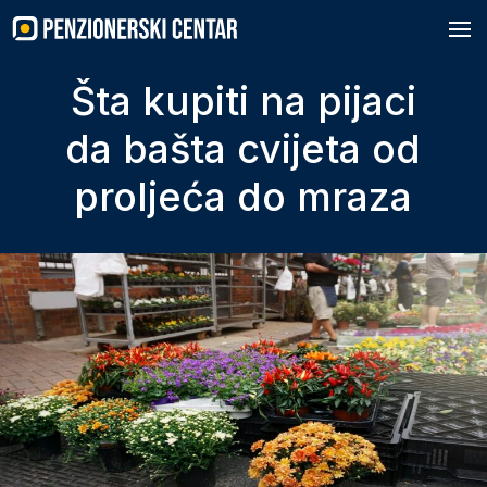
Skip
to
content
Šta kupiti na pijaci
da bašta cvijeta od
proljeća do mraza