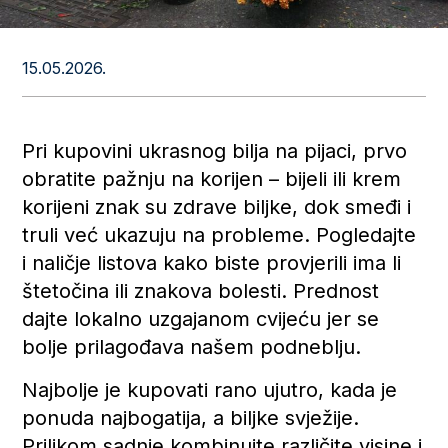
15.05.2026.
Pri kupovini ukrasnog bilja na pijaci, prvo
obratite pažnju na korijen – bijeli ili krem
korijeni znak su zdrave biljke, dok smeđi i
truli već ukazuju na probleme. Pogledajte
i naličje listova kako biste provjerili ima li
štetočina ili znakova bolesti. Prednost
dajte lokalno uzgajanom cvijeću jer se
bolje prilagođava našem podneblju.
Najbolje je kupovati rano ujutro, kada je
ponuda najbogatija, a biljke svježije.
Prilikom sadnje kombinujte različite visine i