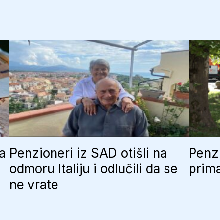
ja
Penzioneri iz SAD otišli na
Penzi
odmoru Italiju i odlučili da se
prima
ne vrate