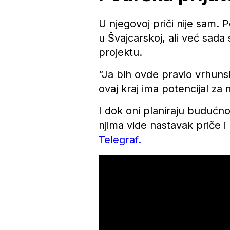
U njegovoj priči nije sam. P
u Švajcarskoj, ali već sad
projektu.
“Ja bih ovde pravio vrhunsk
ovaj kraj ima potencijal z
I dok oni planiraju budućn
njima vide nastavak priče i 
Telegraf.