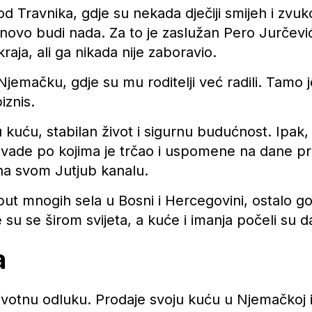
 Travnika, gdje su nekada dječiji smijeh i zvuko
ovo budi nada. Za to je zaslužan Pero Jurčević, 
raja, ali ga nikada nije zaboravio.
Njemačku, gdje su mu roditelji već radili. Tamo j
iznis.
kuću, stabilan život i sigurnu budućnost. Ipak,
 livade po kojima je trčao i uspomene na dane pr
 na svom Jutjub kanalu.
oput mnogih sela u Bosni i Hercegovini, ostalo 
 su se širom svijeta, a kuće i imanja počeli su d
a
votnu odluku. Prodaje svoju kuću u Njemačkoj i