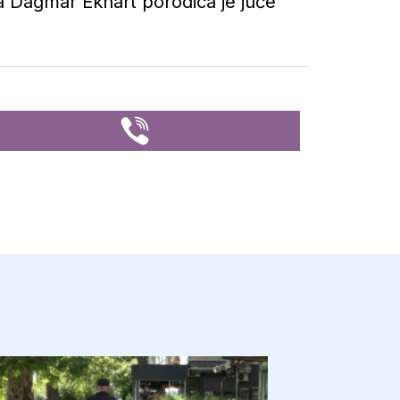
a Dagmar Ekhart porodica je juče