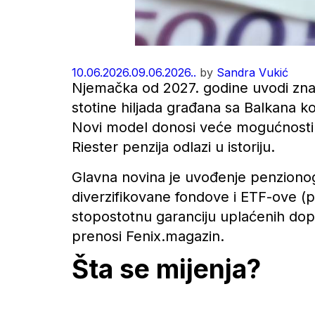
10.06.2026.
09.06.2026..
by
Sandra Vukić
Njemačka od 2027. godine uvodi znač
stotine hiljada građana sa Balkana koj
Novi model donosi veće mogućnosti z
Riester penzija odlazi u istoriju.
Glavna novina je uvođenje penziono
diverzifikovane fondove i ETF-ove (p
stopostotnu garanciju uplaćenih doprin
prenosi Fenix.magazin.
Šta se mijenja?