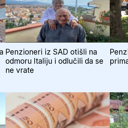
ja
Penzioneri iz SAD otišli na
Penzi
odmoru Italiju i odlučili da se
prima
ne vrate