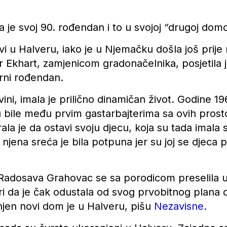
 je svoj 90. rođendan i to u svojoj “drugoj domo
 u Halveru, iako je u Njemačku došla još prije 
 Ekhart, zamjenicom gradonačelnika, posjetila
larni rođendan.
ni, imala je prilično dinamičan život. Godine 19
 bile među prvim gastarbajterima sa ovih prost
a je da ostavi svoju djecu, koja su tada imala s
njena sreća je bila potpuna jer su joj se djeca pr
Radosava Grahovac se sa porodicom preselila u 
ri da je čak odustala od svog prvobitnog plana d
njen novi dom je u Halveru, pišu
Nezavisne.