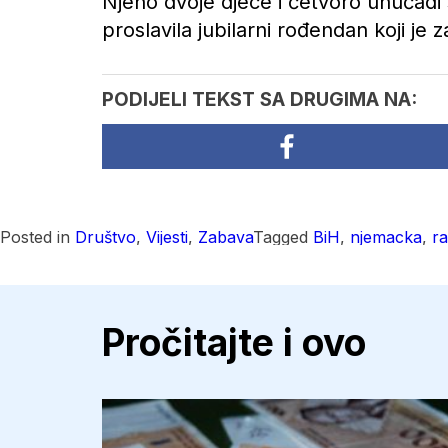
Njeno dvoje djece i četvoro unučadi
proslavila jubilarni rođendan koji je z
PODIJELI TEKST SA DRUGIMA NA:
Posted in
Društvo
,
Vijesti
,
Zabava
Tagged
BiH
,
njemacka
,
r
Pročitajte i ovo