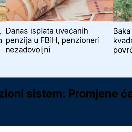
Danas isplata uvećanih
,
Baka 
penzija u FBiH, penzioneri
a
kvadr
nezadovoljni
povr
oni sistem: Promjene će os