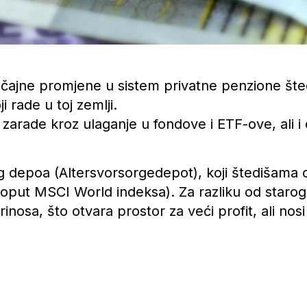
ajne promjene u sistem privatne penzione šted
i rade u toj zemlji.
arade kroz ulaganje u fondove i ETF-ove, ali i 
g depoa (Altersvorsorgedepot), koji štedišama
oput MSCI World indeksa). Za razliku od starog
osa, što otvara prostor za veći profit, ali nosi i