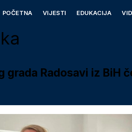
POČETNA
VIJESTI
EDUKACIJA
VI
cka
 grada Radosavi iz BiH č