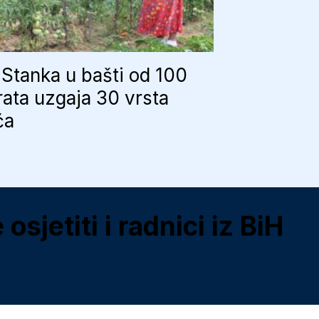
Stanka u bašti od 100
ata uzgaja 30 vrsta
ća
jetiti i radnici iz BiH