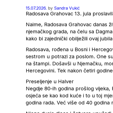
15.07.2026.
by
Sandra Vukić
Radosava Grahovac 13. jula proslavila
Naime, Radosava Grahovac danas živi
njemačkog grada, na čelu sa Dagmar
kako bi zajednički obilježili ovaj jubi
Radosava, rođena u Bosni i Hercegovi
sestrom u potrazi za poslom. One su
na štampi. Došavši u Njemačku, moral
Hercegovini. Tek nakon četiri godine 
Preseljenje u Halver
Negdje 80-ih godina prošlog vijeka, 
osjeća se kao kod kuće i to u toj mje
godina rada. Već više od 40 godina 