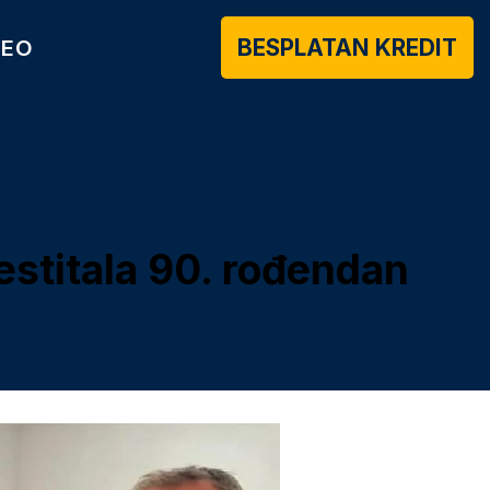
BESPLATAN KREDIT
DEO
estitala 90. rođendan