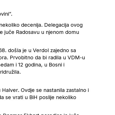
vini”.
nekoliko decenija. Delegacija ovog
 je juče Radosavu u njenom domu
68. došla je u Verdol zajedno sa
ora. Prvobitno da bi radila u VDM-u
edam i 12 godina, u Bosni i
idružila.
Halver. Ovdje se nastanila zastalno i
a se vrati u BiH poslije nekoliko