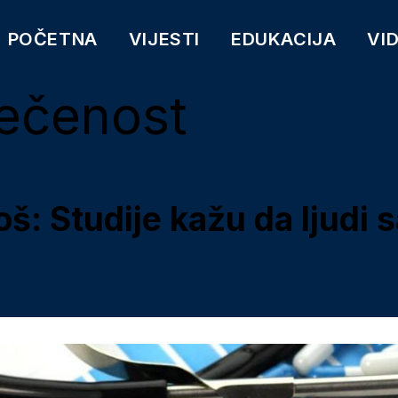
POČETNA
VIJESTI
EDUKACIJA
VI
ečenost
 loš: Studije kažu da ljud