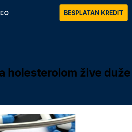
BESPLATAN KREDIT
DEO
i sa holesterolom žive duže