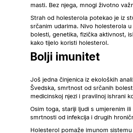
masti. Bez njega, mnogi životno važn
Strah od holesterola potekao je iz s
srčanim udarima. Nivo holesterola u 
bolesti, genetika, fizička aktivnost,
kako tijelo koristi holesterol.
Bolji imunitet
Još jedna činjenica iz ekoloških anal
Švedska, smrtnost od srčanih bolesti 
medicinskoj njezi i pravilnoj ishrani 
Osim toga, stariji ljudi s umjerenim 
smrtnosti od infekcija i drugih hroničn
Holesterol pomaže imunom sistemu i