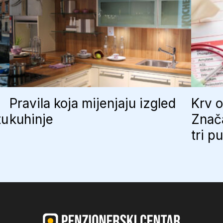
Pravila koja mijenjaju izgled
Krv o
tu
kuhinje
Znač
tri p