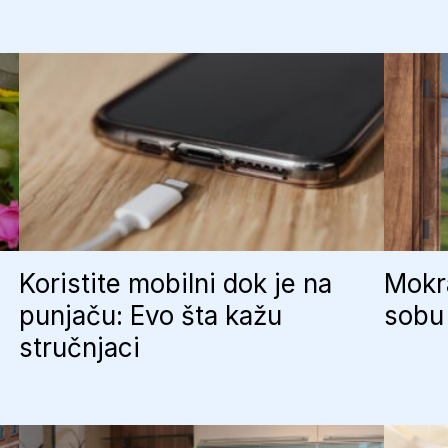
loš:
Studije
kažu
da
ljudi
sa
holesterolom
žive
duže
Koristite mobilni dok je na
Mokra
punjaču: Evo šta kažu
sobu 
stručnjaci