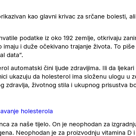
kazivan kao glavni krivac za srčane bolesti, ali
vatile podatke iz oko 192 zemlje, otkrivaju zani
 imaju i duže očekivano trajanje života. To piše
al data”.
l automatski čini ljude zdravijima. Ili da ljekari
ci ukazuju da holesterol ima složenu ulogu u zdr
 zdravlja, životnog stila i ukupnog prisustva bol
ižavanje holesterola
nca za naše tijelo. On je neophodan za izgradnj
ena. Neophodan je za proizvodnju vitamina D i 