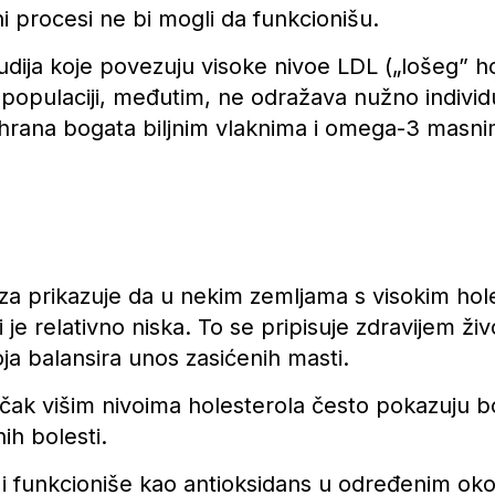
i procesi ne bi mogli da funkcionišu.
tudija koje povezuju visoke nivoe LDL („lošeg” h
populaciji, međutim, ne odražava nužno individua
 ishrana bogata biljnim vlaknima i omega-3 masni
iza prikazuje da u nekim zemljama s visokim hole
je relativno niska. To se pripisuje zdravijem ži
koja balansira unos zasićenih masti.
ili čak višim nivoima holesterola često pokazuju b
ih bolesti.
 funkcioniše kao antioksidans u određenim oko