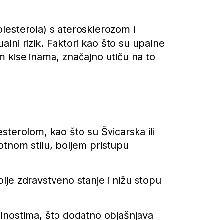
olesterola) s aterosklerozom i
lni rizik. Faktori kao što su upalne
m kiselinama, značajno utiču na to
sterolom, kao što su Švicarska ili
votnom stilu, boljem pristupu
olje zdravstveno stanje i nižu stopu
lnostima, što dodatno objašnjava