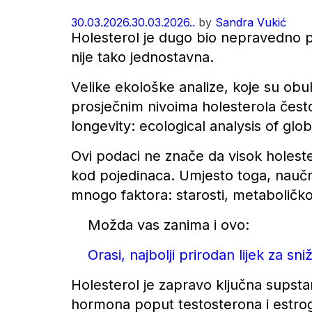
30.03.2026.
30.03.2026..
by
Sandra Vukić
Holesterol je dugo bio nepravedno pri
nije tako jednostavna.
Velike ekološke analize, koje su obuh
prosječnim nivoima holesterola često
longevity: ecological analysis of glob
Ovi podaci ne znače da visok holestero
kod pojedinaca. Umjesto toga, naučni
mnogo faktora: starosti, metaboličkog
Možda vas zanima i ovo:
Orasi, najbolji prirodan lijek za sn
Holesterol je zapravo ključna supsta
hormona poput testosterona i estrog