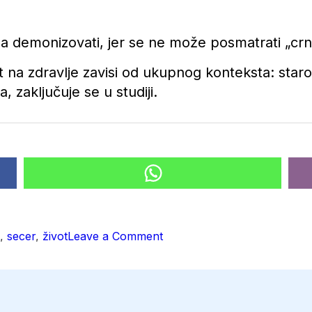
eba demonizovati, jer se ne može posmatrati „crn
at na zdravlje zavisi od ukupnog konteksta: staros
a, zaključuje se u studiji.
on
,
secer
,
život
Leave a Comment
Šećer
u
krvi
i
nije
toliko