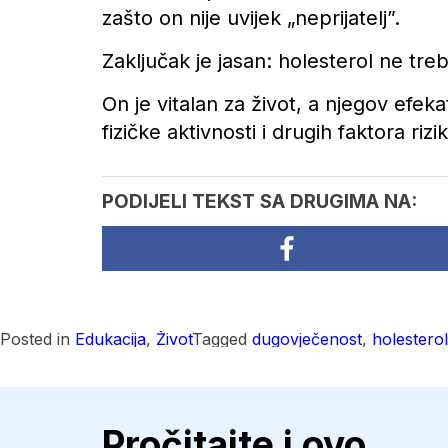
zašto on nije uvijek „neprijatelj”.
Zaključak je jasan: holesterol ne tr
On je vitalan za život, a njegov efek
fizičke aktivnosti i drugih faktora rizik
PODIJELI TEKST SA DRUGIMA NA:
Posted in
Edukacija
,
Život
Tagged
dugovječenost
,
holesterol
Pročitajte i ovo