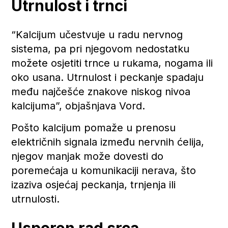
Utrnulost i trnci
“Kalcijum učestvuje u radu nervnog
sistema, pa pri njegovom nedostatku
možete osjetiti trnce u rukama, nogama ili
oko usana. Utrnulost i peckanje spadaju
među najčešće znakove niskog nivoa
kalcijuma”, objašnjava Vord.
Pošto kalcijum pomaže u prenosu
električnih signala između nervnih ćelija,
njegov manjak može dovesti do
poremećaja u komunikaciji nerava, što
izaziva osjećaj peckanja, trnjenja ili
utrnulosti.
Usporen rad srca