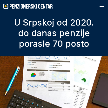
Skip
to
content
U Srpskoj od 2020.
do danas penzije
porasle 70 posto