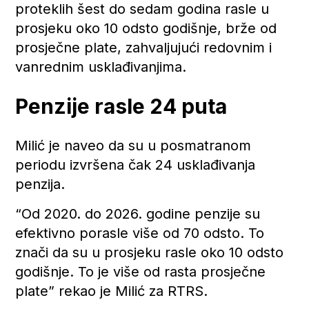
proteklih šest do sedam godina rasle u
prosjeku oko 10 odsto godišnje, brže od
prosječne plate, zahvaljujući redovnim i
vanrednim usklađivanjima.
Penzije rasle 24 puta
Milić je naveo da su u posmatranom
periodu izvršena čak 24 usklađivanja
penzija.
“Od 2020. do 2026. godine penzije su
efektivno porasle više od 70 odsto. To
znači da su u prosjeku rasle oko 10 odsto
godišnje. To je više od rasta prosječne
plate” rekao je Milić za RTRS.