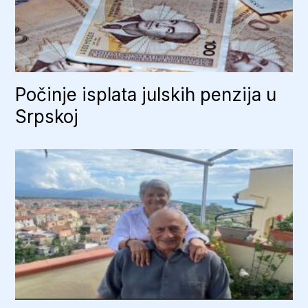
Počinje isplata julskih penzija u
Srpskoj