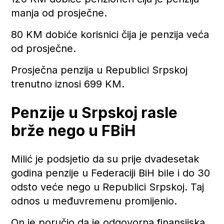
manja od prosječne.
80 KM dobiće korisnici čija je penzija veća
od prosječne.
Prosječna penzija u Republici Srpskoj
trenutno iznosi 699 KM.
Penzije u Srpskoj rasle
brže nego u FBiH
Milić je podsjetio da su prije dvadesetak
godina penzije u Federaciji BiH bile i do 30
odsto veće nego u Republici Srpskoj. Taj
odnos u međuvremenu promijenio.
On je poručio da je odgovorna finansijska