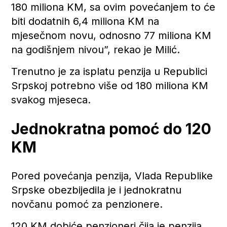
180 miliona KM, sa ovim povećanjem to će
biti dodatnih 6,4 miliona KM na
mjesečnom novu, odnosno 77 miliona KM
na godišnjem nivou”, rekao je Milić.
Trenutno je za isplatu penzija u Republici
Srpskoj potrebno više od 180 miliona KM
svakog mjeseca.
Jednokratna pomoć do 120
KM
Pored povećanja penzija, Vlada Republike
Srpske obezbijedila je i jednokratnu
novčanu pomoć za penzionere.
120 KM dobiće penzioneri čija je penzija