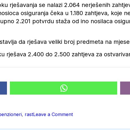
u rješavanja se nalazi 2.064 nerješenih zahtjev
osioca osiguranja čeka u 1.180 zahtjeva, koje 
kupno 2.201 potvrdu staža od ino nosilaca osigu
tavlja da rješava veliki broj predmeta na mjes
rješava 2.400 do 2.500 zahtjeva za ostvarivanje
on
penzioneri
,
rast
Leave a Comment
Broj
penzionera
u