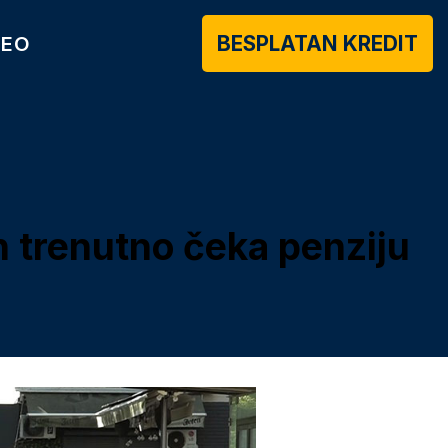
BESPLATAN KREDIT
DEO
h trenutno čeka penziju