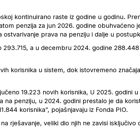
rpskoj kontinuirano raste iz godine u godinu. P
splatom penzija za jun 2026. godine obuhvaćeno 
ostvarivanje prava na penziju i dalje u postupk
 293.715, a u decembru 2024. godine 288.448 k
ovih korisnika u sistem, dok istovremeno značajan
učeno 19.223 novih korisnika, U 2025. godini u i
a na penziju, u 2024. godini prestalo je da koris
 11.844 korisnika”, pojašnjavaju iz Fonda PIO.
 na rješavanje, veliki dio njih ne zavisi isključ