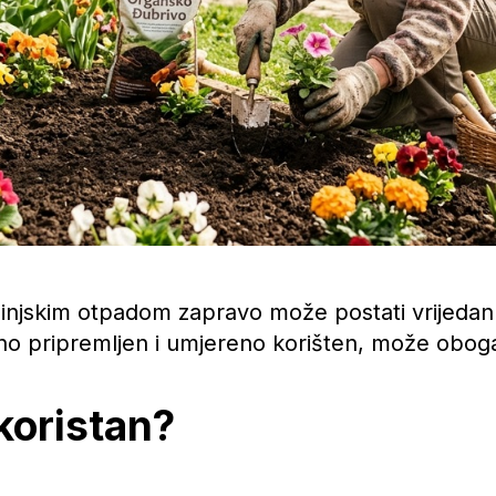
njskim otpadom zapravo može postati vrijedan sa
lno pripremljen i umjereno korišten, može obogatit
 koristan?