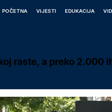
POČETNA
VIJESTI
EDUKACIJA
VI
koj raste, a preko 2.000 i