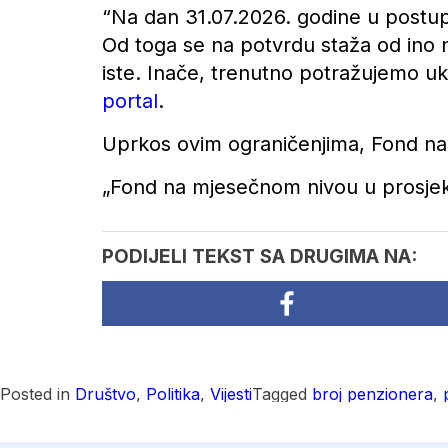
“Na dan 31.07.2026. godine u postupk
Od toga se na potvrdu staža od ino n
iste. Inače, trenutno potražujemo u
portal
.
Uprkos ovim ograničenjima, Fond nas
„Fond na mjesečnom nivou u prosjeku 
PODIJELI TEKST SA DRUGIMA NA:
Posted in
Društvo
,
Politika
,
Vijesti
Tagged
broj penzionera
,