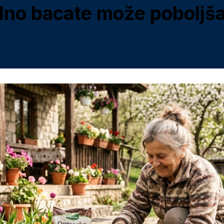
lno bacate može poboljšat