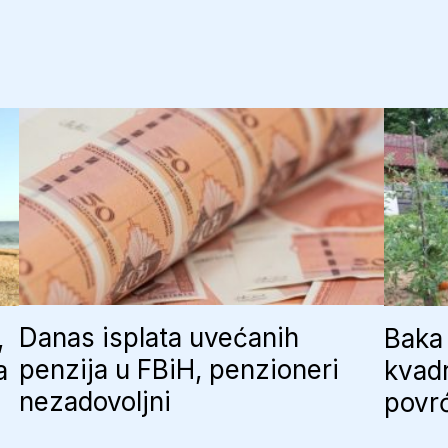
Srpskoj
raste,
a
preko
2.000
ih
trenutno
čeka
penziju
Danas isplata uvećanih
,
Baka 
penzija u FBiH, penzioneri
a
kvadr
nezadovoljni
povr