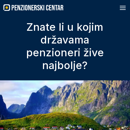
Skip
to
content
Znate li u kojim
državama
penzioneri žive
najbolje?