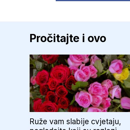
Pročitajte i ovo
Ruže vam slabije cvjetaju,