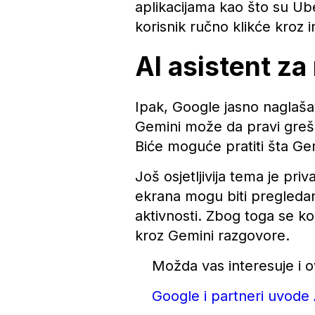
aplikacijama kao što su Ube
korisnik ručno klikće kroz i
AI asistent z
Ipak, Google jasno naglaša
Gemini može da pravi grešk
Biće moguće pratiti šta Gem
Još osjetljivija tema je pr
ekrana mogu biti pregledan
aktivnosti. Zbog toga se ko
kroz Gemini razgovore.
Možda vas interesuje i o
Google i partneri uvode 