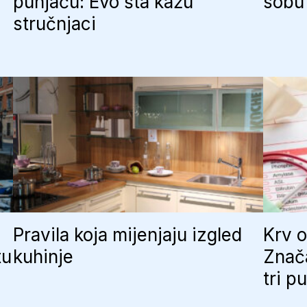
punjaču: Evo šta kažu
sobu 
stručnjaci
Pravila koja mijenjaju izgled
Krv o
tu
kuhinje
Znač
tri p