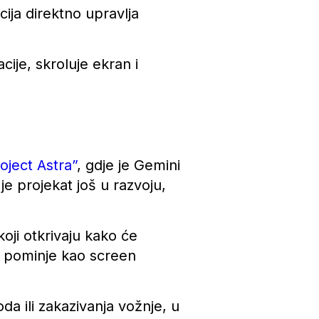
cija direktno upravlja
ije, skroluje ekran i
oject Astra”
, gdje je Gemini
je projekat još u razvoju,
koji otkrivaju kako će
ke pominje kao screen
a ili zakazivanja vožnje, u