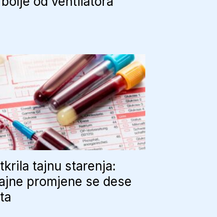
bolje od ventilatora
tkrila tajnu starenja:
ajne promjene se dese
uta