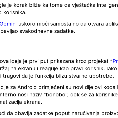
gle je korak bliže ka tome da vještačka inteligen
 korisnika.
Gemini
uskoro moći samostalno da otvara aplikac
obavljao svakodnevne zadatke.
ova ideja je prvi put prikazana kroz projekat “
Pr
žaj na ekranu i reaguje kao pravi korisnik. Iako 
i tragovi da je funkcija blizu stvarne upotrebe.
cije za Android primjećeni su novi dijelovi koda 
. Interno nosi naziv “bonobo”, dok se za korisni
atizacija ekrana.
i da obavlja zadatke poput naručivanja proizvod