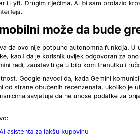
r i Lyft. Drugim riječima, AI bi sam prolazio kro
nterfejs.
a mobilni može da bude gr
va da ovo nije potpuno autonomna funkcija. U u
e, kao i da je korisnik uvijek odgovoran za ono 
ini radi, zaustaviti ga u bilo kom trenutku i ruč
ivatnost. Google navodi da, kada Gemini komunici
i od strane obučenih recenzenata, ukoliko je uk
risnicima savjetuje da ne unose podatke za prijav
vo:
AI asistenta za lakšu kupovinu