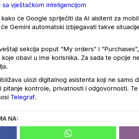
 sa vještačkom inteligencijom
ko će Google spriječiti da AI aisitent za mobilni 
će Gemini automatski izbjegavati takve situacije i
veštaji sekcija poput “My orders” i “Purchases”
oje obavi u ime korisnika. Za sada te opcije ne 
ja.
ižava ulozi digitalnog asistenta koji ne samo da 
 pitanje kontrole, privatnosti i odgovornosti. Te
nosi
Telegraf
.
MA NA: