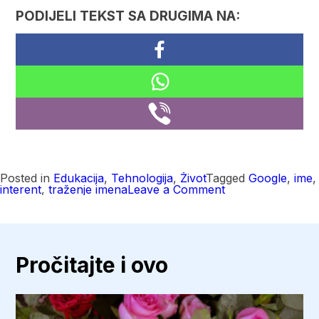
PODIJELI TEKST SA DRUGIMA NA:
Posted in
Edukacija
,
Tehnologija
,
Život
Tagged
Google
,
ime
,
on
interent
,
traženje imena
Leave a Comment
3
načina
da
saznate
ko
traži
Pročitajte i ovo
vaše
ime
na
internetu