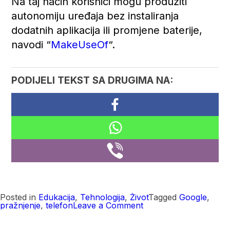
Na taj način korisnici mogu produžiti
autonomiju uređaja bez instaliranja
dodatnih aplikacija ili promjene baterije,
navodi “
MakeUseOf
“.
PODIJELI TEKST SA DRUGIMA NA:
Posted in
Edukacija
,
Tehnologija
,
Život
Tagged
Google
,
on
pražnjenje
,
telefon
Leave a Comment
Ako
vam
se