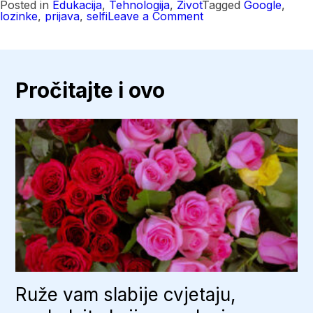
Posted in
Edukacija
,
Tehnologija
,
Život
Tagged
Google
,
on
lozinke
,
prijava
,
selfi
Leave a Comment
Nova
opcija
Google:
Prijava
putem
selfi
Pročitajte i ovo
videa
Ruže vam slabije cvjetaju,