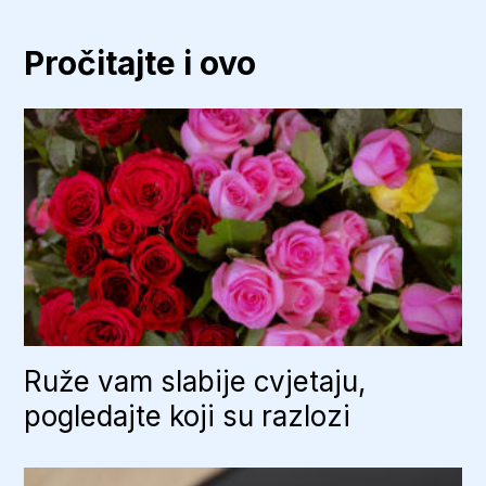
telefon
ubrzano
prazni
Pročitajte i ovo
isključite
ovu
Google
funkciju
Ruže vam slabije cvjetaju,
pogledajte koji su razlozi