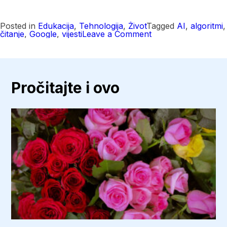
Posted in
Edukacija
,
Tehnologija
,
Život
Tagged
AI
,
algoritmi
,
on
čitanje
,
Google
,
vijesti
Leave a Comment
Evo
kako
birate
koje
vijesti
da
Pročitajte i ovo
vam
Google
prikazuje