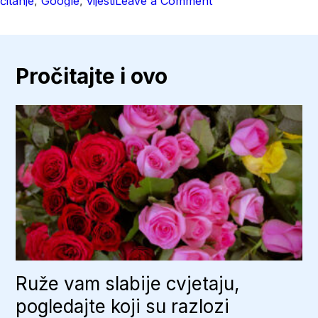
čitanje
,
Google
,
vijesti
Leave a Comment
Evo
kako
birate
koje
vijesti
da
Pročitajte i ovo
vam
Google
prikazuje
Ruže vam slabije cvjetaju,
pogledajte koji su razlozi