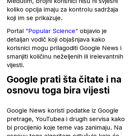
Međutim, brojni korisnici nisu ni svjesni
koliko opcija imaju za kontrolu sadržaja
koji im se prikazuje.
Portal
“Popular Science”
objavio je
detaljan vodič koji objašnjava kako
korisnici mogu prilagoditi Google News i
smanjiti količinu neželjenih ili irelevantnih
vijesti.
Google prati šta čitate i na
osnovu toga bira vijesti
Google News koristi podatke iz Google
pretrage, YouTubea i drugih servisa kako
bi procijenio koje teme vas zanimaju. Na
osnovu toga algoritam odlučuje koje će