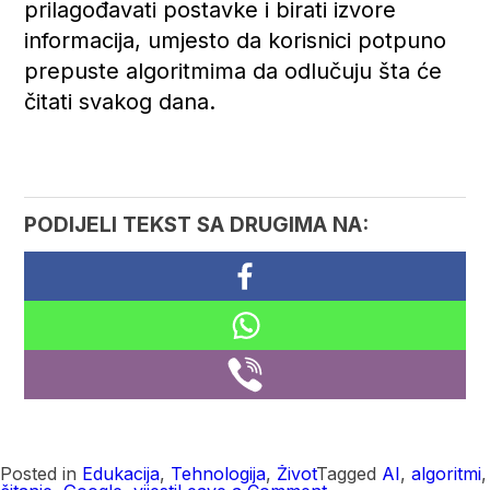
prilagođavati postavke i birati izvore
informacija, umjesto da korisnici potpuno
prepuste algoritmima da odlučuju šta će
čitati svakog dana.
PODIJELI TEKST SA DRUGIMA NA:
Posted in
Edukacija
,
Tehnologija
,
Život
Tagged
AI
,
algoritmi
,
on