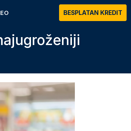
BESPLATAN KREDIT
DEO
ajugroženiji