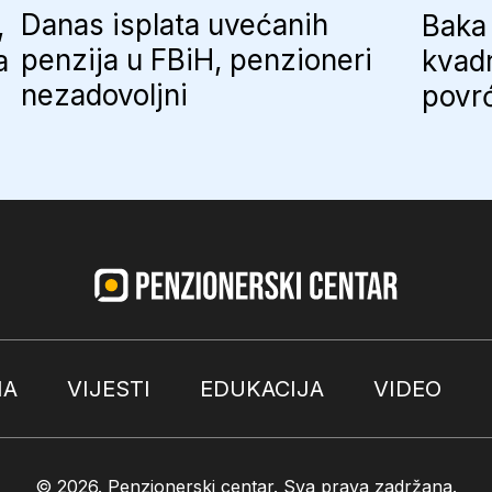
Danas isplata uvećanih
,
Baka 
penzija u FBiH, penzioneri
a
kvadr
nezadovoljni
povr
MA
VIJESTI
EDUKACIJA
VIDEO
© 2026.
Penzionerski centar
. Sva prava zadržana.