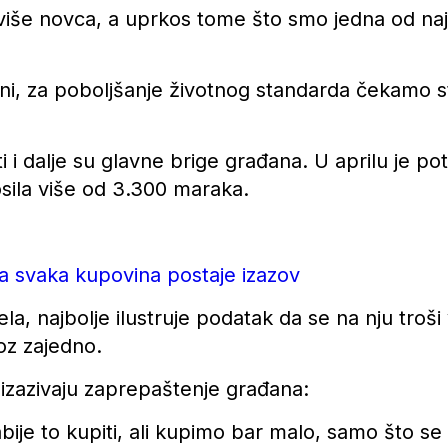
više novca, a uprkos tome što smo jedna od najp
lni, za poboljšanje životnog standarda čekamo s
ti i dalje su glavne brige građana. U aprilu je p
sila više od 3.300 maraka.
ma svaka kupovina postaje izazov
la, najbolje ilustruje podatak da se na nju troš
oz zajedno.
e izazivaju zaprepaštenje građana:
ije to kupiti, ali kupimo bar malo, samo što s