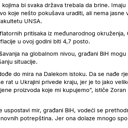
 kojima bi svaka država trebala da brine. Imaju
o koje nešto pokušava uraditi, ali nema jasne vi
akultetu UNSA.
nflatornih pritisaka iz međunarodnog okruženja,
flacije u ovoj godini biti 4,7 posto.
šavanja na globalnom nivou, građani BiH mogu se
nju situacije.
 dođe do mira na Dalekom istoku. Da se nađe rješ
 rat u Ukrajini privede kraju, jer je to jako velik
cijene proizvoda koje mi kupujemo”, ističe Zora
me uspostavi mir, građani BiH, vodeći se pretho
osnovnih potrepština. Jer ona dolaze mnogo spor