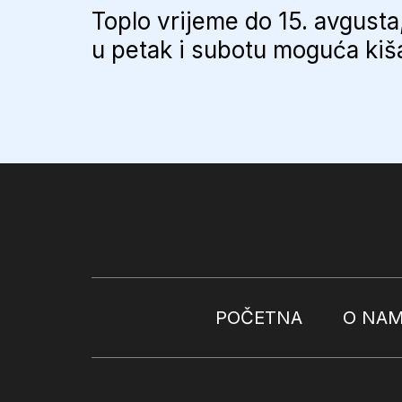
Toplo vrijeme do 15. avgusta
u petak i subotu moguća kiš
POČETNA
O NA