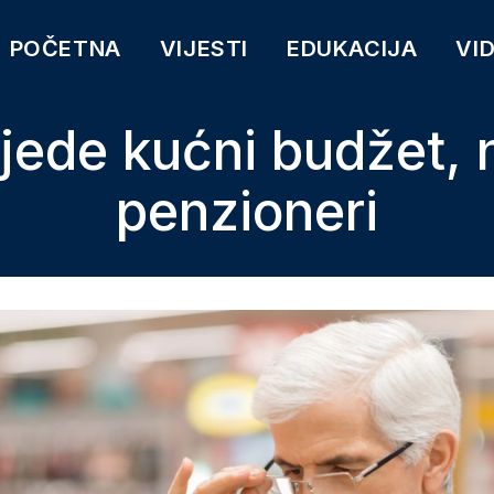
POČETNA
VIJESTI
EDUKACIJA
VI
jede kućni budžet, n
penzioneri