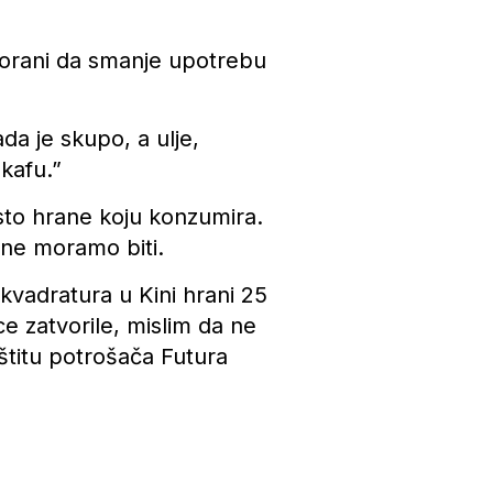
imorani da smanje upotrebu
da je skupo, a ulje,
kafu.”
osto hrane koju konzumira.
 ne moramo biti.
kvadratura u Kini hrani 25
ice zatvorile, mislim da ne
aštitu potrošača Futura