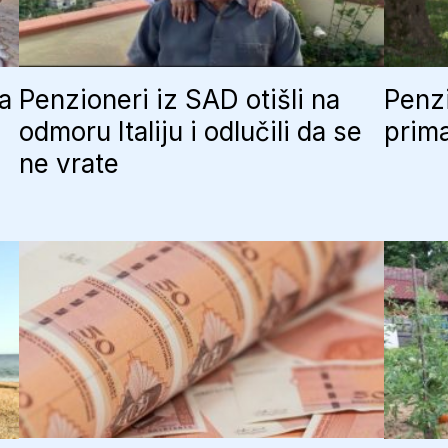
ja
Penzioneri iz SAD otišli na
Penzi
odmoru Italiju i odlučili da se
prima
ne vrate