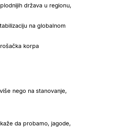
lodnijih država u regionu,
tabilizaciju na globalnom
otrošačka korpa
i više nego na stanovanje,
e kaže da probamo, jagode,