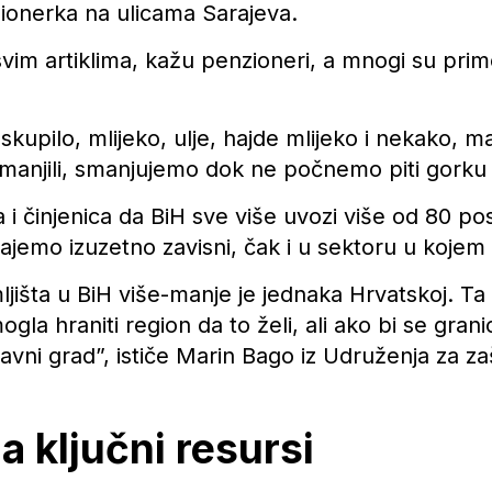
ionerka na ulicama Sarajeva.
svim artiklima, kažu penzioneri, a mnogi su pr
kupilo, mlijeko, ulje, hajde mlijeko i nekako, ma
anjili, smanjujemo dok ne počnemo piti gorku 
 i činjenica da BiH sve više uvozi više od 80 p
ajemo izuzetno zavisni, čak i u sektoru u kojem
išta u BiH više-manje je jednaka Hrvatskoj. Ta 
mogla hraniti region da to želi, ali ako bi se gran
lavni grad”, ističe Marin Bago iz Udruženja za z
a ključni resursi