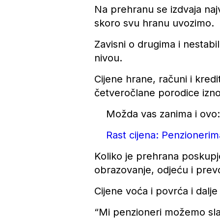
Na prehranu se izdvaja naj
skoro svu hranu uvozimo.
Zavisni o drugima i nestabi
nivou.
Cijene hrane, računi i kredi
četveročlane porodice izno
Možda vas zanima i ovo:
Rast cijena: Penzioneri
Koliko je prehrana poskupje
obrazovanje, odjeću i prev
Cijene voća i povrća i dalj
“Mi penzioneri možemo slab