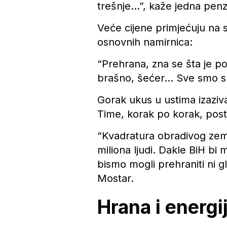
trešnje…”, kaže jedna penz
Veće cijene primjećuju na 
osnovnih namirnica:
“Prehrana, zna se šta je pos
brašno, šećer… Sve smo sm
Gorak ukus u ustima izaziva
Time, korak po korak, post
“Kvadratura obradivog zemlj
miliona ljudi. Dakle BiH bi 
bismo mogli prehraniti ni g
Mostar.
Hrana i energij