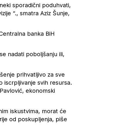
 neki sporadični poduhvati,
zije “., smatra Aziz Šunje,
 Centralna banka BiH
 nadati poboljšanju ili,
enje prihvatljivo za sve
o iscrpljivanje svih resursa.
n Pavlović, ekonomski
dnim iskustvima, morat će
ije od poskupljenja, piše