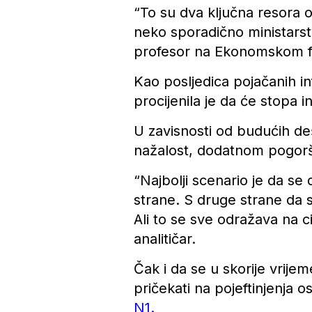
“To su dva ključna resora o
neko sporadično ministarstv
profesor na Ekonomskom f
Kao posljedica pojačanih i
procijenila je da će stopa in
U zavisnosti od budućih de
nažalost, dodatnom pogorša
“Najbolji scenario je da se
strane. S druge strane da se
Ali to se sve odražava na 
analitičar.
Čak i da se u skorije vrije
pričekati na pojeftinjenja 
N1.