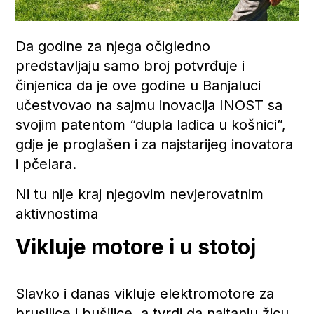
Da godine za njega očigledno
predstavljaju samo broj potvrđuje i
činjenica da je ove godine u Banjaluci
učestvovao na sajmu inovacija INOST sa
svojim patentom “dupla ladica u košnici”,
gdje je proglašen i za najstarijeg inovatora
i pčelara.
Ni tu nije kraj njegovim nevjerovatnim
aktivnostima
Vikluje motore i u stotoj
Slavko i danas vikluje elektromotore za
brusilice i bušilice, a tvrdi da najtanju žicu