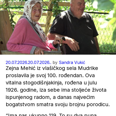
20.07.2026.
20.07.2026..
by
Sandra Vukić
Zejna Mehić iz vlašičkog sela Mudrike
proslavila je svoj 100. rođendan. Ova
vitalna stogodišnjakinja, rođena u julu
1926. godine, iza sebe ima stoljeće života
ispunjenog radom, a danas najvećim
bogatstvom smatra svoju brojnu porodicu.
“Ima nas ukupno 119. To su dva puna