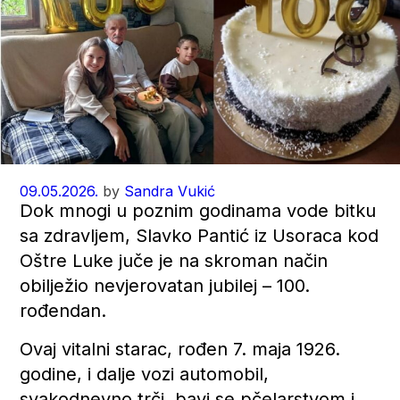
09.05.2026.
by
Sandra Vukić
Dok mnogi u poznim godinama vode bitku
sa zdravljem, Slavko Pantić iz Usoraca kod
Oštre Luke juče je na skroman način
obilježio nevjerovatan jubilej – 100.
rođendan.
Ovaj vitalni starac, rođen 7. maja 1926.
godine, i dalje vozi automobil,
svakodnevno trči, bavi se pčelarstvom i