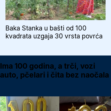
Baka Stanka u bašti od 100
kvadrata uzgaja 30 vrsta povrća
Ima 100 godina, a trči, vozi
auto, pčelari i čita bez naočala