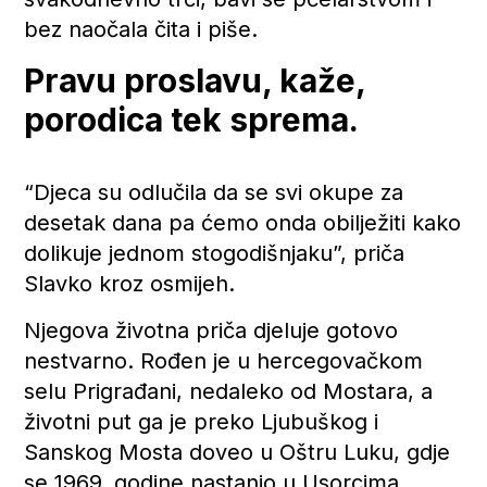
bez naočala čita i piše.
Pravu proslavu, kaže,
porodica tek sprema.
“Djeca su odlučila da se svi okupe za
desetak dana pa ćemo onda obilježiti kako
dolikuje jednom stogodišnjaku”, priča
Slavko kroz osmijeh.
Njegova životna priča djeluje gotovo
nestvarno. Rođen je u hercegovačkom
selu Prigrađani, nedaleko od Mostara, a
životni put ga je preko Ljubuškog i
Sanskog Mosta doveo u Oštru Luku, gdje
se 1969. godine nastanio u Usorcima.