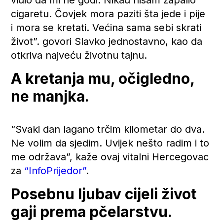
vidio da mi ne godi. Nikad nisam zapalio
cigaretu. Čovjek mora paziti šta jede i pije
i mora se kretati. Većina sama sebi skrati
život”. govori Slavko jednostavno, kao da
otkriva najveću životnu tajnu.
A kretanja mu, očigledno,
ne manjka.
“Svaki dan lagano trčim kilometar do dva.
Ne volim da sjedim. Uvijek nešto radim i to
me održava”, kaže ovaj vitalni Hercegovac
za
“InfoPrijedor”
.
Posebnu ljubav cijeli život
gaji prema pčelarstvu.