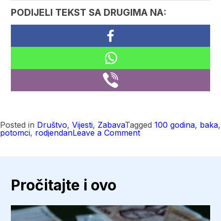
PODIJELI TEKST SA DRUGIMA NA:
Posted in
Društvo
,
Vijesti
,
Zabava
Tagged
100 godina
,
baka
,
on
potomci
,
rodjendan
Leave a Comment
Zejna
Mehić
sa
Vlašića
proslavila
100
Pročitajte i ovo
godina,
ima
119
potomaka