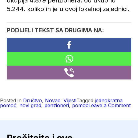
okuplja 4.879 penzionera, od ukupno
5.244, koliko ih je u ovoj lokalnoj zajednici.
PODIJELI TEKST SA DRUGIMA NA:
Posted in
Društvo
,
Novac
,
Vijesti
Tagged
jednokratna
on
pomoć
,
novi grad
,
penzioneri
,
pomoc
Leave a Comment
Je
po
lan
dob
20
pe
Pročitajte i ovo