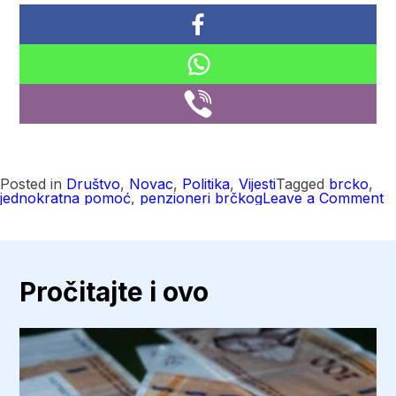
Posted in
Društvo
,
Novac
,
Politika
,
Vijesti
Tagged
brcko
,
o
jednokratna pomoć
,
penzioneri brčkog
Leave a Comment
B
di
V
o
1
m
Pročitajte i ovo
K
z
p