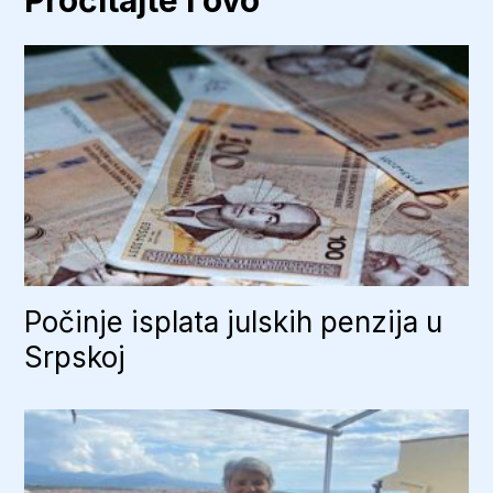
No
Gr
Počinje isplata julskih penzija u
Srpskoj