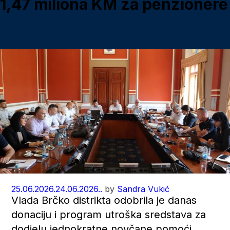
1,47 miliona KM za penzionere
25.06.2026.
24.06.2026..
by
Sandra Vukić
Vlada Brčko distrikta odobrila je danas
donaciju i program utroška sredstava za
dodjelu jednokratne novčane pomoći