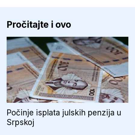
Srbiji
rastu
penzije,
najavljena
i
Pročitajte i ovo
jednokratna
pomoć
Počinje isplata julskih penzija u
Srpskoj