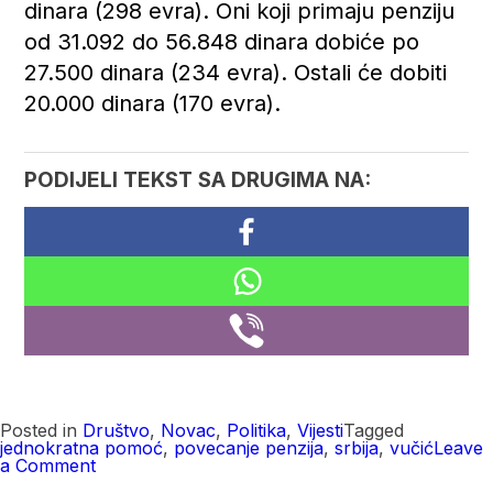
dinara (298 evra). Oni koji primaju penziju
od 31.092 do 56.848 dinara dobiće po
27.500 dinara (234 evra). Ostali će dobiti
20.000 dinara (170 evra).
PODIJELI TEKST SA DRUGIMA NA:
Posted in
Društvo
,
Novac
,
Politika
,
Vijesti
Tagged
jednokratna pomoć
,
povecanje penzija
,
srbija
,
vučić
Leave
on
a Comment
U