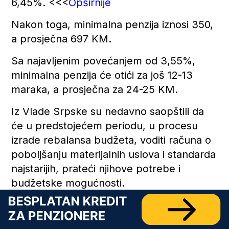
6,45%. <<<
Opširnije
Nakon toga, minimalna penzija iznosi 350,
a prosječna 697 KM.
Sa najavljenim povećanjem od 3,55%,
minimalna penzija će otići za još 12-13
maraka, a prosječna za 24-25 KM.
Iz Vlade Srpske su nedavno saopštili da
će u predstojećem periodu, u procesu
izrade rebalansa budžeta, voditi računa o
poboljšanju materijalnih uslova i standarda
najstarijih, prateći njihove potrebe i
budžetske mogućnosti.
“Rebalansom budžeta koji je u izradi,
planirano je povećanje budžetskih