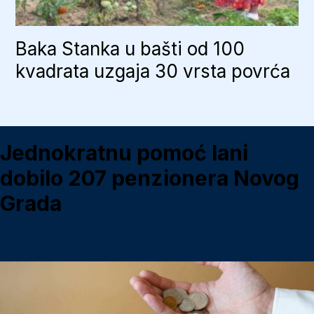
Baka Stanka u bašti od 100
kvadrata uzgaja 30 vrsta povrća
Jednokratnu pomoć lani
dobilo 207 penzionera Novog
Grada