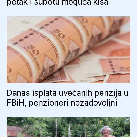
petak i subotu moguća kiša
Danas isplata uvećanih penzija u
FBiH, penzioneri nezadovoljni