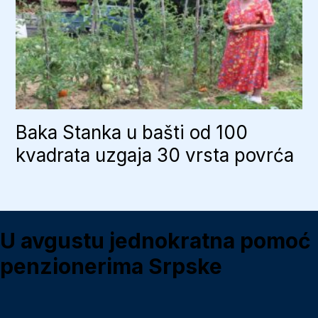
Baka Stanka u bašti od 100
kvadrata uzgaja 30 vrsta povrća
U avgustu jednokratna pomoć
penzionerima Srpske