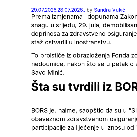
29.07.2026.
28.07.2026..
by
Sandra Vukić
Prema izmjenama i dopunama Zakona
snagu u srijedu, 29. jula, demobilisa
doprinosa za zdravstveno osiguranje, 
staž ostvarili u inostranstvu.
To proističe iz obrazloženja Fonda z
nedoumice, nakon što se u petak o s
Savo Minić.
Šta su tvrdili iz BO
BORS je, naime, saopštio da su u “
obaveznom zdravstvenom osiguranju
participacije za liječenje u iznosu od