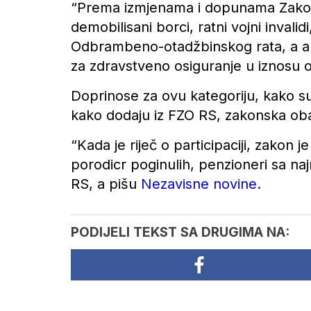
“Prema izmjenama i dopunama Zakona
demobilisani borci, ratni vojni invalid
Odbrambeno-otadžbinskog rata, a ako 
za zdravstveno osiguranje u iznosu od
Doprinose za ovu kategoriju, kako su
kako dodaju iz FZO RS, zakonska obav
“Kada je riječ o participaciji, zakon 
porodicr poginulih, penzioneri sa naj
RS, a pišu
Nezavisne novine.
PODIJELI TEKST SA DRUGIMA NA: