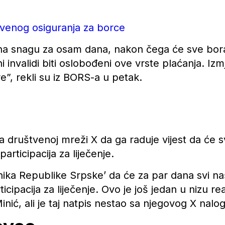
venog osiguranja za borce
a snagu za osam dana, nakon čega će sve borač
ni invalidi biti oslobođeni ove vrste plaćanja. I
ure”, rekli su iz BORS-a u petak.
a društvenoj mreži X da ga raduje vijest da će sv
participacija za liječenje.
nika Republike Srpske’ da će za par dana svi naš
cipacija za liječenje. Ovo je još jedan u nizu rea
nić, ali je taj natpis nestao sa njegovog X nalog