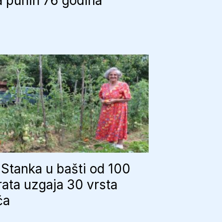
 punih 76 godina
Stanka u bašti od 100
ata uzgaja 30 vrsta
ća