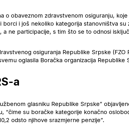
 o obaveznom zdravstvenom osiguranju, koje u
ni borci i još nekoliko kategorija stanovništva s
a ne participacije, s tim što se to odnosi isklju
dravstvenog osiguranja Republike Srpske (FZO R
vemu oglasila Boračka organizacija Republike 
RS-a
Službenom glasniku Republike Srpske” objavlje
, “čime su boračke kategorije konačno oslobo
 10,2 odsto njihove srazmjerne penzije”.