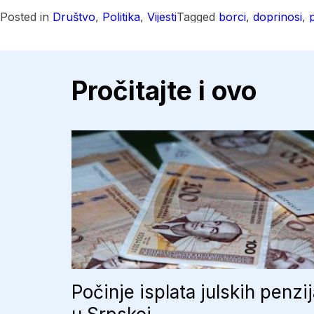
Posted in
Društvo
,
Politika
,
Vijesti
Tagged
borci
,
doprinosi
,
p
Pročitajte i ovo
Počinje isplata julskih penzi