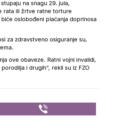
upaju na snagu 29. jula,
 rata ili žrtve ratne torture
u biće oslobođeni plaćanja doprinosa
si za zdravstveno osiguranje su,
tema.
nja ove obaveze. Ratni vojni invalidi,
rodilja i drugih”, rekli su iz FZO