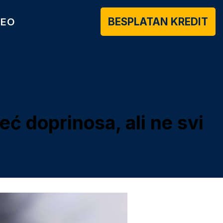
BESPLATAN KREDIT
DEO
eć doprinosa, ali ne svi