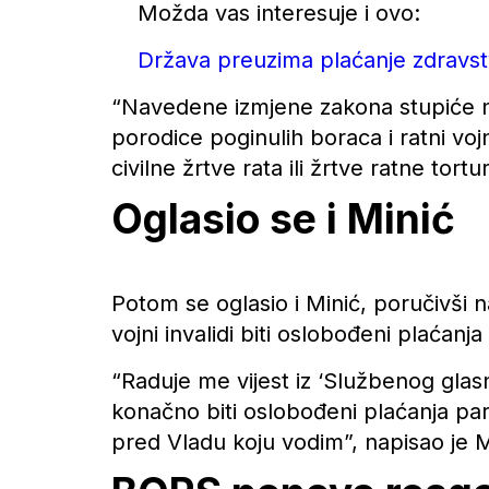
Možda vas interesuje i ovo:
Država preuzima plaćanje zdravst
“Navedene izmjene zakona stupiće n
porodice poginulih boraca i ratni voj
civilne žrtve rata ili žrtve ratne tort
Oglasio se i Minić
Potom se oglasio i Minić, poručivši n
vojni invalidi biti oslobođeni plaćanja 
“Raduje me vijest iz ‘Službenog glas
konačno biti oslobođeni plaćanja parti
pred Vladu koju vodim”, napisao je Mi