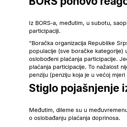
BORS ponovo reag
Iz BORS-a, međutim, u subotu, saopš
participaciji.
“Boračka organizacija Republike Srps
populacije (sve boračke kategorije) 
oslobođeni plaćanja participacije. J
plaćanja participacije. To nažalost 
penziju (penziju koja je u većoj mjeri
Stiglo pojašnjenje 
Međutim, dileme su u međuvremenu otk
o oslobađanju plaćanja doprinosa.