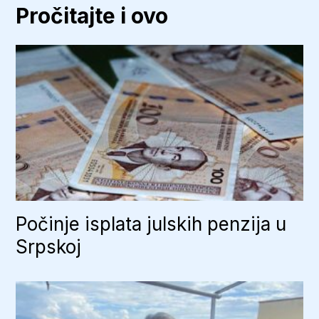
maju
Pročitajte i ovo
ih
je
589
više
nego
u
aprilu
Počinje isplata julskih penzija u
Srpskoj