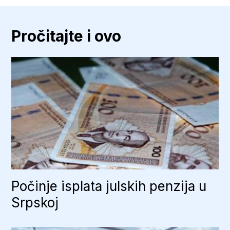
uvećanih
penzija
u
FBiH,
Pročitajte i ovo
penzioneri
nezadovoljni
Počinje isplata julskih penzija u
Srpskoj