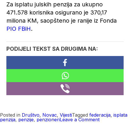
Za isplatu julskih penzija za ukupno
471.578 korisnika osigurano je 370,17
miliona KM, saopšteno je ranije iz Fonda
PIO FBiH
.
PODIJELI TEKST SA DRUGIMA NA:
Posted in
Društvo
,
Novac
,
Vijesti
Tagged
federacija
,
isplata
on
penzija
,
penzije
,
penzioneri
Leave a Comment
Danas
isplata