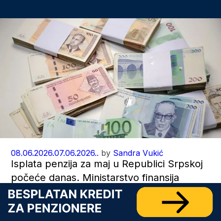
08.06.2026.
07.06.2026..
by
Sandra Vukić
Isplata penzija za maj u Republici Srpskoj
počeće danas. Ministarstvo finansija
Republike Srpske saopštilo je da je
majske penzije u Srpskoj u republičkom
budžetu obezbijeđeno 180.000.000 KM.