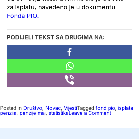
za isplatu, navedeno je u dokumentu
Fonda PIO.
PODIJELI TEKST SA DRUGIMA NA:
Posted in
Društvo
,
Novac
,
Vijesti
Tagged
fond pio
,
isplata
on
penzija
,
penzije maj
,
statistika
Leave a Comment
Broj
penzionera
stalno
raste,
u