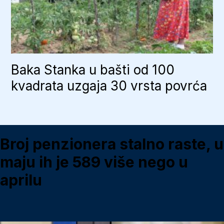
Baka Stanka u bašti od 100
kvadrata uzgaja 30 vrsta povrća
Broj penzionera stalno raste, u
maju ih je 589 više nego u
aprilu