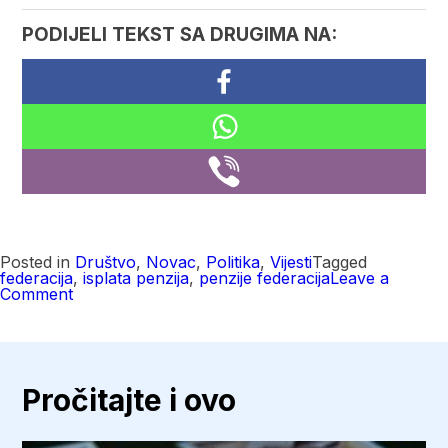
PODIJELI TEKST SA DRUGIMA NA:
Posted in
Društvo
,
Novac
,
Politika
,
Vijesti
Tagged
federacija
,
isplata penzija
,
penzije federacija
Leave a
on
Comment
U
petak
isplata
penzija
u
FBiH,
Pročitajte i ovo
osigurano
356,4
miliona