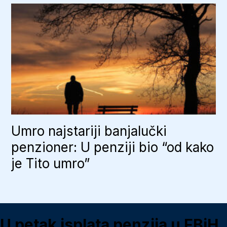
Umro najstariji banjalučki
penzioner: U penziji bio “od kako
je Tito umro”
U petak isplata penzija u FBiH,