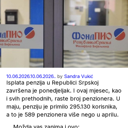
10.06.2026.
10.06.2026..
by
Sandra Vukić
Isplata penzija u Republici Srpskoj
završena je ponedjeljak. I ovaj mjesec, kao
i svih prethodnih, raste broj penzionera. U
maju, penziju je primilo 295.130 korisnika,
a to je 589 penzionera više nego u aprilu.
Možda vas zanima i ovo: