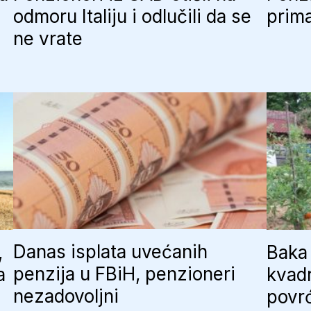
odmoru Italiju i odlučili da se
prima
ne vrate
Danas isplata uvećanih
,
Baka 
penzija u FBiH, penzioneri
a
kvadr
nezadovoljni
povr