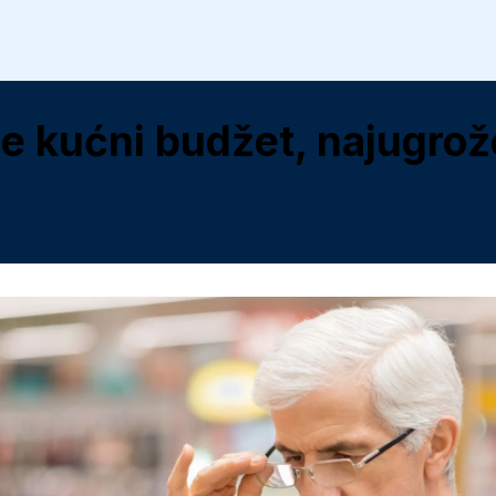
e kućni budžet, najugrože