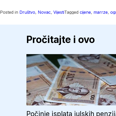
Posted in
Društvo
,
Novac
,
Vijesti
Tagged
cijene
,
marrze
,
og
Pročitajte i ovo
Počinje isplata julskih penzi