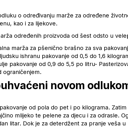
 odluku o određivanju marže za određene životne
enu, kao i za lijekove.
rža određenih proizvoda od šest odsto u velep
na marža za pšenično brašno za sva pakovanja
ljudsku ishranu pakovanje od 0,5 do 1,6 kilogra
lje pakovanje od 0,9 do 5,5 po litru- Pasterizova
od ograničenjem.
obuhvaćeni novom odluko
 pakovanje od pola do pet i po kilograma. Zatim
čino mlijeko te pelene za djecu i za odrasle. O
an litar. Dok je za deterdžent za pranje veša 