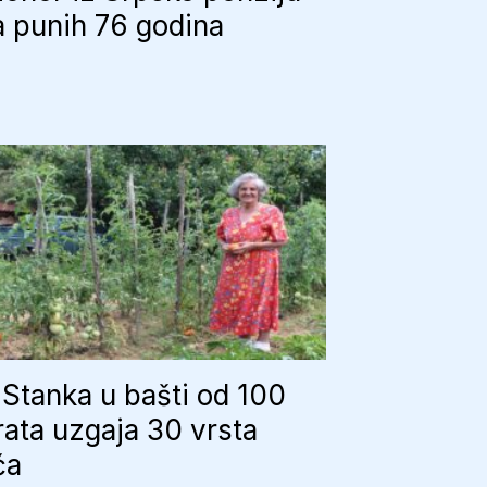
 punih 76 godina
Stanka u bašti od 100
ata uzgaja 30 vrsta
ća