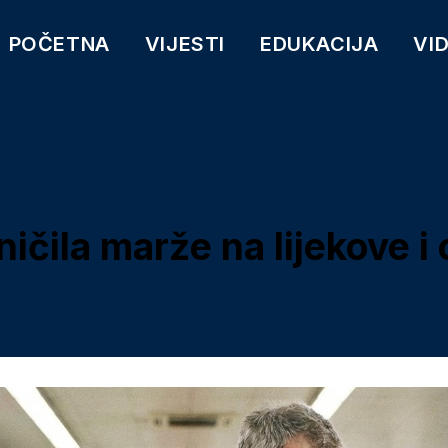
POČETNA
VIJESTI
EDUKACIJA
VI
ičila marže na lijekove 