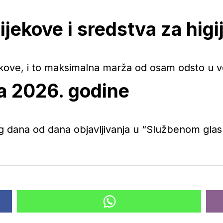
jekove i sredstva za higi
kove, i to maksimalna marža od osam odsto u ve
ja 2026. godine
 dana od dana objavljivanja u “Službenom glasn